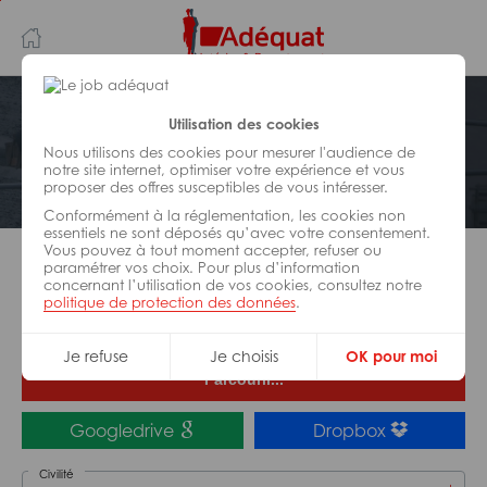
Aller
Aller
au
à
contenu
la
principal
navigation
Postuler plus tard
Utilisation des cookies
Ma candidature
Nous utilisons des cookies pour mesurer l'audience de
notre site internet, optimiser votre expérience et vous
proposer des offres susceptibles de vous intéresser.
Menuisier H/F
Conformément à la réglementation, les cookies non
essentiels ne sont déposés qu’avec votre consentement.
Vous pouvez à tout moment accepter, refuser ou
paramétrer vos choix. Pour plus d’information
Tu es à 30 secondes de décrocher le job
concernant l’utilisation de vos cookies, consultez notre
Adéquat,
politique de protection des données
.
alors télécharge ton CV et rejoins-nous !
Je refuse
Je choisis
OK pour moi
Parcourir...
Googledrive
Dropbox
Civilité