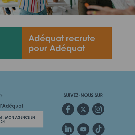
Adéquat recrute
pour Adéquat
es
SUIVEZ-NOUS SUR
d’Adéquat
T : MON AGENCE EN
/24