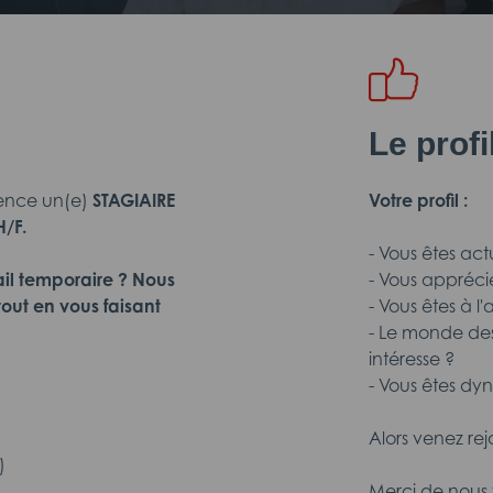
Le prof
ence un(e)
STAGIAIRE
Votre profil :
/F.
- Vous êtes ac
il temporaire ? Nous
- Vous appréci
out en vous faisant
- Vous êtes à l
- Le monde des
intéresse ?
- Vous êtes dy
Alors venez rej
)
Merci de nous f