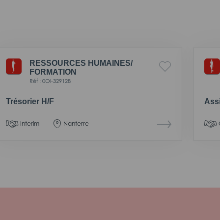
RESSOURCES HUMAINES/
FORMATION
Réf : 0OI-329128
Trésorier H/F
Assi
Interim
Nanterre