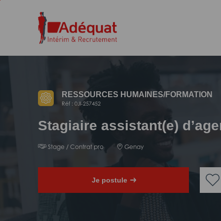
Aller
Aller
au
à
contenu
la
principal
navigation
RESSOURCES HUMAINES/
FORMATION
Réf : 0JI-257452
Stagiaire assistant(e) d’ag
Stage / Contrat pro
Genay
Je postule