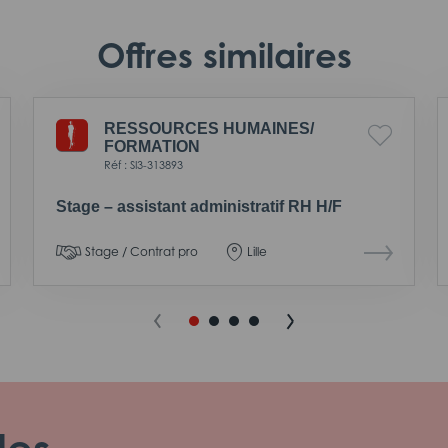
Offres similaires
RESSOURCES HUMAINES/
FORMATION
Réf : SI3-313893
Stage – assistant administratif RH H/F
Stage / Contrat pro
Lille
les