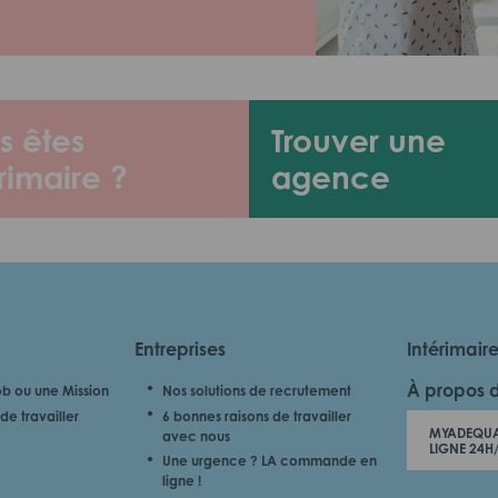
s êtes
Trouver une
rimaire ?
agence
Entreprises
Intérimair
À propos 
b ou une Mission
Nos solutions de recrutement
de travailler
6 bonnes raisons de travailler
MYADEQUA
avec nous
LIGNE 24H
Une urgence ? LA commande en
ligne !