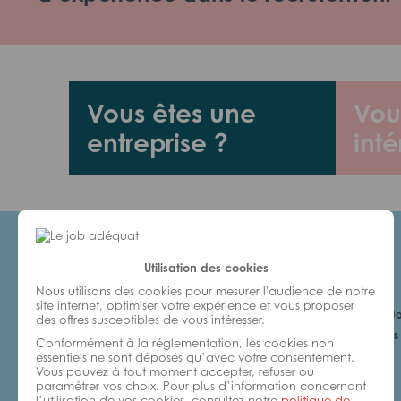
Vous êtes une
Vou
entreprise ?
inté
Utilisation des cookies
Candidats
Nous utilisons des cookies pour mesurer l'audience de notre
site internet, optimiser votre expérience et vous proposer
Je cherche un Jo
des offres susceptibles de vous intéresser.
6 bonnes raisons 
Conformément à la réglementation, les cookies non
avec nous
essentiels ne sont déposés qu’avec votre consentement.
Vous pouvez à tout moment accepter, refuser ou
paramétrer vos choix. Pour plus d’information concernant
l’utilisation de vos cookies, consultez notre
politique de