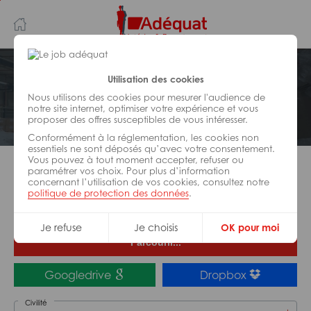
Aller
Aller
au
à
contenu
la
principal
navigation
Postuler plus tard
Utilisation des cookies
Ma candidature
Nous utilisons des cookies pour mesurer l'audience de
notre site internet, optimiser votre expérience et vous
proposer des offres susceptibles de vous intéresser.
Magasinier H/F
Conformément à la réglementation, les cookies non
essentiels ne sont déposés qu’avec votre consentement.
Vous pouvez à tout moment accepter, refuser ou
paramétrer vos choix. Pour plus d’information
Tu es à 30 secondes de décrocher le job
concernant l’utilisation de vos cookies, consultez notre
Adéquat,
politique de protection des données
.
alors télécharge ton CV et rejoins-nous !
Je refuse
Je choisis
OK pour moi
Parcourir...
Googledrive
Dropbox
Civilité