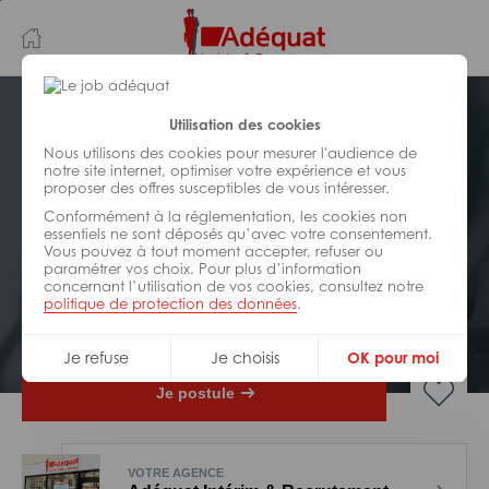
Aller
Aller
au
à
contenu
la
principal
navigation
Postuler plus tard
Utilisation des cookies
Nous utilisons des cookies pour mesurer l'audience de
notre site internet, optimiser votre expérience et vous
INDUSTRIE/
FABRICATION/
proposer des offres susceptibles de vous intéresser.
TRANSFORMATION
Réf : Z28-131644
Conformément à la réglementation, les cookies non
essentiels ne sont déposés qu’avec votre consentement.
Vous pouvez à tout moment accepter, refuser ou
Monteur pneumatique pl H/F
paramétrer vos choix. Pour plus d’information
concernant l’utilisation de vos cookies, consultez notre
politique de protection des données
.
Interim
laval
Je refuse
Je choisis
OK pour moi
Je postule
VOTRE AGENCE