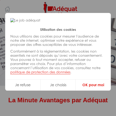
Aller
Aller
au
à
contenu
la
principal
navigation
Utilisation des cookies
Avantages Intérimaires
Nous utilisons des cookies pour mesurer l'audience de
La
"Minute Avantages"
notre site internet, optimiser votre expérience et vous
proposer des offres susceptibles de vous intéresser.
Mai 2025
Conformément à la réglementation, les cookies non
essentiels ne sont déposés qu’avec votre consentement.
Vous pouvez à tout moment accepter, refuser ou
paramétrer vos choix. Pour plus d’information
concernant l’utilisation de vos cookies, consultez notre
politique de protection des données
.
Je refuse
Je choisis
OK pour moi
La Minute Avantages par Adéquat