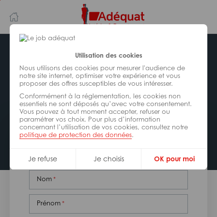
Aller
Aller
au
à
contenu
la
principal
navigation
Utilisation des cookies
CONTACTEZ VOTRE
Nous utilisons des cookies pour mesurer l'audience de
notre site internet, optimiser votre expérience et vous
AGENCE ADÉQUAT
proposer des offres susceptibles de vous intéresser.
Conformément à la réglementation, les cookies non
essentiels ne sont déposés qu’avec votre consentement.
Vous pouvez à tout moment accepter, refuser ou
paramétrer vos choix. Pour plus d’information
concernant l’utilisation de vos cookies, consultez notre
politique de protection des données
.
Nom de l'entreprise
Je refuse
Je choisis
OK pour moi
Nom
Prénom